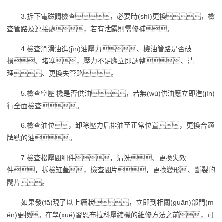
3.拆下電磁閥檢查，必要時(shí)更換，檢
查管路及連接處，若有泄露則需修補。
4.檢查潤滑油進(jìn)油壓力、機油管路是否破
損、堵塞，壓力不足應立即調整、清
理、更換失管路。
5.檢查空壓 機是否供油，若無(wú)供油應立即進(jìn)
行全面檢查。
6.檢查油位，卸除壓力后排油至正常位置，更換合適
牌號的油。
7.檢查松壓閥組件，清洗、更換失效
件，拆檢缸蓋，檢查閥片，更換變形、斷裂的
閥片。
如果發(fā)現了以上癥狀，立即到相關(guān)部門(m
én)更換。在學(xué)習恩布拉科壓縮機的維修方法之前，可