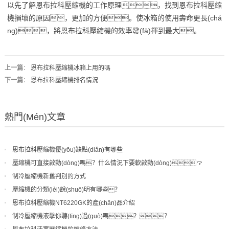
以先了解恩布拉科壓縮機的工作原理，找到恩布拉科壓縮
機損壞的原因，更加的方便。使冰箱的使用壽命更長(chá
ng)，將恩布拉科壓縮機的效率發(fā)揮到最大。
上一篇
：
恩布拉科壓縮機冰箱上用的嗎
下一篇
：
恩布拉科壓縮機排名情況
熱門(mén)文章
恩布拉科壓縮機優(yōu)缺點(diǎn)有哪些
壓縮機可直接啟動(dòng)嗎？什么情況下要軟啟動(dòng)？
制冷壓縮機新舊判別的方式
壓縮機的分類(lèi)說(shuō)明有哪些？
恩布拉科壓縮機NT6220GK的產(chǎn)品介紹
制冷壓縮機液擊你聽(tīng)過(guò)嗎？？