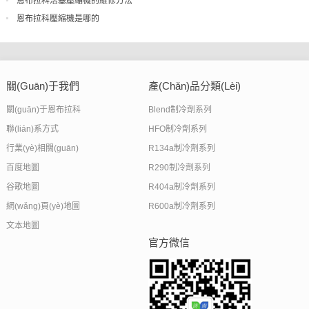
恩布拉科活塞壓縮機的維修方法
恩布拉科壓縮機是哪的
關(guān)于我們
產(chǎn)品分類(lèi)
關(guān)于恩布拉科
Blend制冷劑系列
聯(lián)系方式
HFO制冷劑系列
行業(yè)相關(guān)
R134a制冷劑系列
百度地圖
R290制冷劑系列
谷歌地圖
R404a制冷劑系列
網(wǎng)頁(yè)地圖
R600a制冷劑系列
文本地圖
官方微信