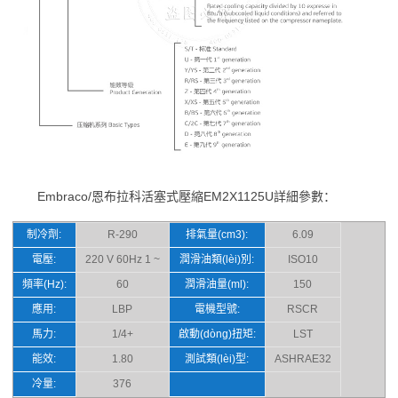
Embraco/恩布拉科活塞式壓縮EM2X1125U詳細參數：
制冷劑:
R-290
排氣量(cm3):
6.09
電壓:
220 V 60Hz 1 ~
潤滑油類(lèi)別:
ISO10
頻率(Hz):
60
潤滑油量(ml):
150
應用:
LBP
電機型號:
RSCR
馬力:
1/4+
啟動(dòng)扭矩:
LST
能效:
1.80
測試類(lèi)型:
ASHRAE32
冷量:
376