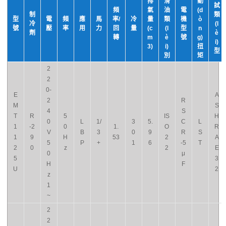
排
滑
動
試
頻
氣
油
電
(d
制
類
型
電
頻
應
馬
率/
冷
量
類
機
ò
冷
(l
號
壓
率
用
力
回
量
(c
(l
型
n
劑
è
轉
m
è
號
g)
i)
3)
i)
扭
型
別
矩
2
2
0-
E
A
2
R
M
S
4
S
T
R
5
IS
H
0
L
1/
3
5.
C
L
1
-2
0
1.
O
R
V
B
3
0
9
R
S
1
9
H
53
2
A
5
P
+
1
6
-5
T
2
0
z
2
E
0
μ
5
3
H
F
U
2
z
1
~
2
2