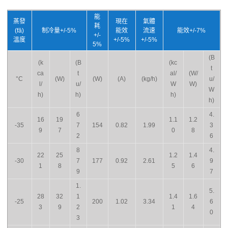
能
蒸發
現在
氣體
耗
(fā)
制冷量+/-5%
能效
流速
能效+/-7%
+/-
溫度
+/-5%
+/-5%
5%
(B
(k
(B
(kc
t
ca
t
al/
(W/
°C
(W)
(W)
(A)
(kg/h)
u/
l/
u/
W
W)
W
h)
h)
h)
h)
6
4.
16
19
1.1
1.2
-35
7
154
0.82
1.99
3
9
7
0
8
2
6
8
4.
22
25
1.2
1.4
-30
7
177
0.92
2.61
9
1
8
5
6
9
7
1.
5.
28
32
1
1.4
1.6
-25
200
1.02
3.34
6
3
9
2
1
4
0
3