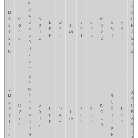
0-
E
A
2
M
S
4
T
R
5
IS
H
0
L
1/
3
5.
C
H
2
-2
0
1.
O
R
V
B
3
0
9
SI
S
1
9
H
48
2
A
5
P
+
1
6
R
T
2
0
z
2
E
0
5
3
H
U
2
z
1
~
2
2
E
0-
A
M
2
R
S
2
4
S
R
5
IS
H
X
0
L
1/
3
6.
C
L
-2
0
1.
O
R
1
V
B
4
0
0
R
S
9
H
76
1
A
1
5
P
+
2
9
-5
T
0
z
0
E
2
0
μ
3
5
H
F
2