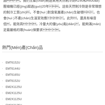
品。我們生產(chǎn)制造采用天然制冷劑R290和R600a的
壓縮機已經(jīng)超過(guò)20年。這些天然制冷劑是非常理想
的制冷工質(zhì)，不會(huì )對臭氧層產(chǎn)生破壞，也
會(huì )不產(chǎn)生溫室效應。此外，還具有噪音
低，能效高，冷量大的優(yōu)點(diǎn)，能夠滿(mǎn)
足最嚴格的環(huán)保要求。
熱門(mén)產(chǎn)品
EMT6152U
EMT6144U
EMT6165U
EMT6152U
EM2X1125U
EM2X1125U
EM2X1125U