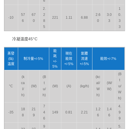
6
2.
1
57
67
2
2.6
3.0
0.
-10
221
1.11
6.88
6
0
8
0
3
3
5
3
冷凝溫度45°C
能
蒸發
現在
氣體
耗
(fā)
制冷量+/-5%
能效
流速
能效+/-7%
+/-
溫度
+/-5%
+/-5%
5%
(B
(k
(B
(kc
t
ca
t
al/
(W/
°C
(W)
(W)
(A)
(kg/h)
u/
l/
u/
W
W)
W
h)
h)
h)
h)
7
4.
18
21
1.2
1.4
-35
4
149
0.81
2.21
9
8
9
6
6
6
9
9
5.