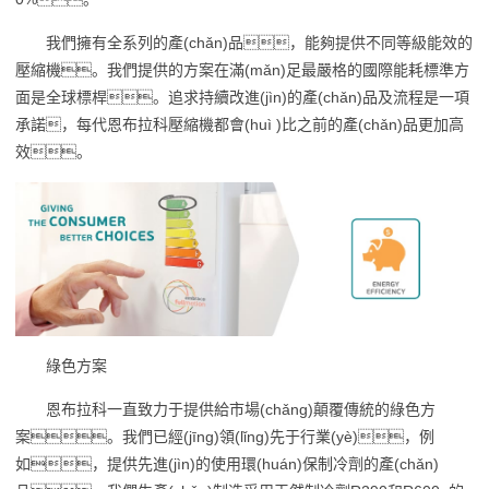
我們擁有全系列的產(chǎn)品，能夠提供不同等級能效的
壓縮機。我們提供的方案在滿(mǎn)足最嚴格的國際能耗標準方
面是全球標桿。追求持續改進(jìn)的產(chǎn)品及流程是一項
承諾，每代恩布拉科壓縮機都會(huì )比之前的產(chǎn)品更加高
效。
綠色方案
恩布拉科一直致力于提供給市場(chǎng)顛覆傳統的綠色方
案。我們已經(jīng)領(lǐng)先于行業(yè)，例
如，提供先進(jìn)的使用環(huán)保制冷劑的產(chǎn)