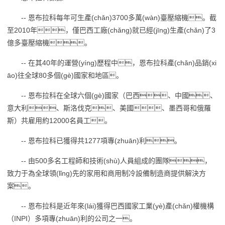
-- 恩布拉科每年可生產(chǎn)3700多萬(wàn)臺壓縮機。截
至2010年，僅巴西工廠(chǎng)就已經(jīng)生產(chǎn)了3
億多臺壓縮機。
-- 在其40年的運營(yíng)歷程中，恩布拉科產(chǎn)品銷(xi
āo)往全球80多個(gè)國家和地區。
-- 恩布拉科在全球六個(gè)國家（巴西、中國、
意大利、斯洛伐克、美國、墨西哥和俄羅
斯）共雇用約12000名員工。
-- 恩布拉科已獲得共1277項專(zhuān)利。
-- 由500多名工程師和技術(shù)人員組成的團隊，
致力于為全球領(lǐng)先的家用和商用制冷設備制造商提供解決方
案。
-- 恩布拉科是近年來(lái)獲得巴西國家工業(yè)產(chǎn)權機構
（INPI）多項專(zhuān)利的公司之一。