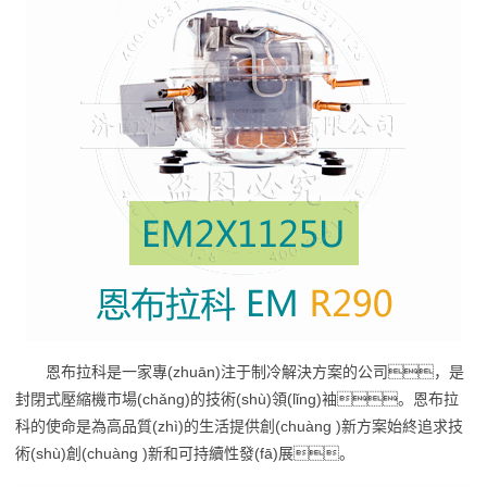
恩布拉科是一家專(zhuān)注于制冷解決方案的公司，是
封閉式壓縮機市場(chǎng)的技術(shù)領(lǐng)袖。恩布拉
科的使命是為高品質(zhì)的生活提供創(chuàng )新方案始終追求技
術(shù)創(chuàng )新和可持續性發(fā)展。