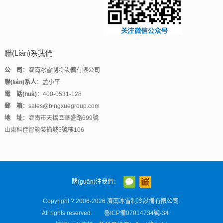
聯(lián)系我們
公 司
：濟南冰雪制冷設備有限公司
聯(lián)系人
：孟小平
電 話(huà)
：400-0531-128
郵 箱
：sales@bingxuegroup.com
地 址
：濟南市天橋區華盛路699號
山東科佳智能裝備城5號樓106
關(guān)注我們：
Copyright ? 2006-2026 濟南冰雪制冷設備有限公司.
All rights reserved.
魯ICP備07014734號-34