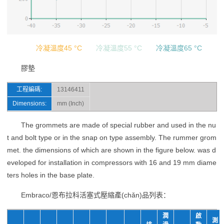
冷凝溫度45 °C
冷凝溫度55 °C
冷凝溫度65 °C
膠墊
工程編碼:
13146411
Dimensions:
mm (Inch)
The grommets are made of special rubber and used in the nu
t and bolt type or in the snap on type assembly. The rummer grom
met. the dimensions of which are shown in the figure below. was d
eveloped for installation in compressors with 16 and 19 mm diame
ters holes in the base plate.
Embraco/恩布拉科活塞式壓縮產(chǎn)品列表：
潤
啟
測