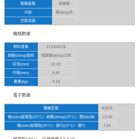
膨脹裝置:
毛細管
冷卻:
風(fēng)冷
空氣流速:
機械數據
物料清單:
513304029
啟動(dòng)扭矩:
低啟動(dòng)力矩
缸徑(mm):
21.00
行程(mm):
8.80
重量(kg):
8.19
電子數據
電機型號:
RSCR
線(xiàn)組電阻(25°C) - 啟動(dòng)(25°C) - 開(kāi)始:
13.30
線(xiàn)組電阻(26°C) - 運行(25°C) - 運行:
7.80