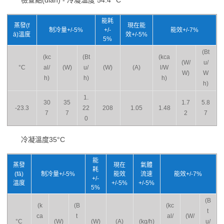
檢查點(diǎn) - 冷凝溫度 54.4 °C
能耗
蒸發(f
現在能
制冷量+/-5%
+/-
能效+/-7%
ā)溫度
效+/-5%
5%
(Bt
(kc
(Bt
(kca
(W/
u/
°C
al/
(W)
u/
(W)
(A)
l/W
W)
W
h)
h)
h)
h)
1.
30
35
1.7
5.8
-23.3
22
208
1.05
1.48
7
7
2
7
0
冷凝溫度35°C
能
蒸發
現在
氣體
耗
(fā)
制冷量+/-5%
能效
流速
能效+/-7%
+/-
溫度
+/-5%
+/-5%
5%
(B
(k
(B
(kc
t
ca
t
al/
(W/
°C
(W)
(W)
(A)
(kg/h)
u/