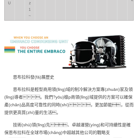
U
z
1
~
恩布拉科發(fā)展歷史
恩布拉科是輕型商用領(lǐng)域的制冷解決方案專(zhuān)家及領
(lǐng)導者。我們?yōu)檩p商領(lǐng)域提供的方案可以確保
產(chǎn)品高度可靠性的同時(shí)，更加節能，從而
提供更高質(zhì)量的生活。
技術(shù)領(lǐng)先、卓越運營(yíng)和可持續性是確
保恩布拉科在全球市場(chǎng)中超越其他公司的戰略支