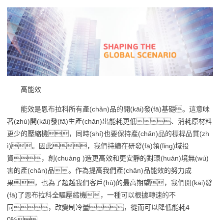
高能效
能效是恩布拉科所有產(chǎn)品的開(kāi)發(fā)基礎。這意味
著(zhù)開(kāi)發(fā)生產(chǎn)出能耗更低、消耗原材料
更少的壓縮機，同時(shí)也要保持產(chǎn)品的標桿品質(zh
ì)。因此，我們持續在研發(fā)領(lǐng)域投
資，創(chuàng )造更高效和更安靜的對環(huán)境無(wú)
害的產(chǎn)品。作為提高我們產(chǎn)品能效的努力成
果，也為了超越我們客戶(hù)的最高期望，我們開(kāi)發
(fā)了恩布拉科全驅壓縮機，一種可以根據轉速的不
同，改變制冷量，從而可以降低能耗4
0%。