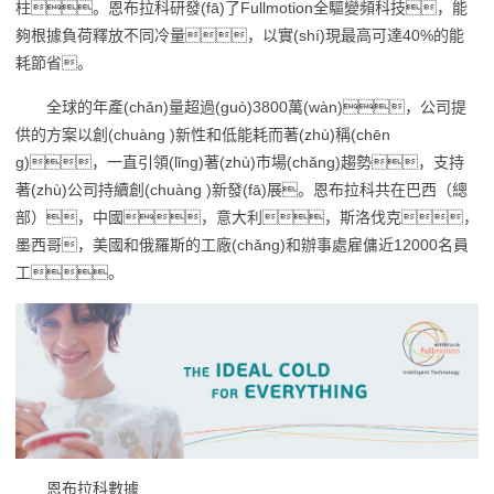
柱。恩布拉科研發(fā)了Fullmotion全驅變頻科技，能
夠根據負荷釋放不同冷量，以實(shí)現最高可達40%的能
耗節省。
全球的年產(chǎn)量超過(guò)3800萬(wàn)，公司提
供的方案以創(chuàng )新性和低能耗而著(zhù)稱(chēn
g)，一直引領(lǐng)著(zhù)市場(chǎng)趨勢，支持
著(zhù)公司持續創(chuàng )新發(fā)展。恩布拉科共在巴西（總
部），中國，意大利，斯洛伐克，
墨西哥，美國和俄羅斯的工廠(chǎng)和辦事處雇傭近12000名員
工。
恩布拉科數據