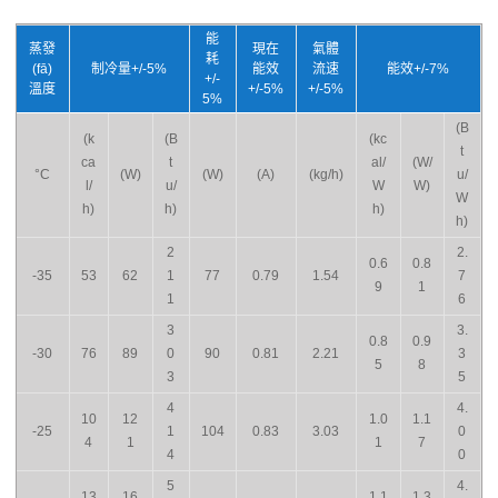
能
蒸發
現在
氣體
耗
(fā)
制冷量+/-5%
能效
流速
能效+/-7%
+/-
溫度
+/-5%
+/-5%
5%
(B
(k
(B
(kc
t
ca
t
al/
(W/
°C
(W)
(W)
(A)
(kg/h)
u/
l/
u/
W
W)
W
h)
h)
h)
h)
2
2.
0.6
0.8
-35
53
62
1
77
0.79
1.54
7
9
1
1
6
3
3.
0.8
0.9
-30
76
89
0
90
0.81
2.21
3
5
8
3
5
4
4.
10
12
1.0
1.1
-25
1
104
0.83
3.03
0
4
1
1
7
4
0
5
4.
13
16
1.1
1.3