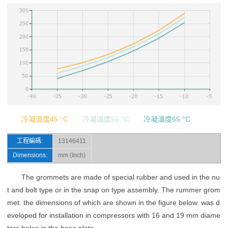
冷凝溫度45 °C
冷凝溫度55 °C
冷凝溫度65 °C
工程編碼:
13146411
Dimensions:
mm (Inch)
The grommets are made of special rubber and used in the nu
t and bolt type or in the snap on type assembly. The rummer grom
met. the dimensions of which are shown in the figure below. was d
eveloped for installation in compressors with 16 and 19 mm diame