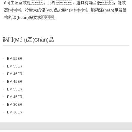
ǎn)生溫室效應。此外，還具有噪音低，能效
高，冷量大的優(yōu)點(diǎn)，能夠滿(mǎn)足最嚴
格的環(huán)保要求。
熱門(mén)產(chǎn)品
EMI55ER
EMI55ER
EMI45ER
EMI45ER
EMI55ER
EMI45ER
EMI30ER
EMI30ER