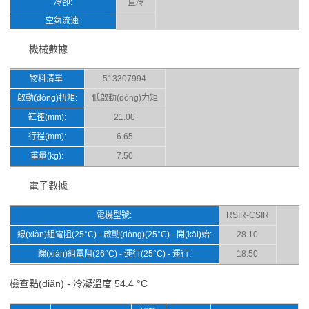
冷卻:
直冷
空氣流速:
機械數據
物料清單:
513307994
啟動(dòng)扭矩:
低啟動(dòng)力矩
缸徑(mm):
21.00
行程(mm):
6.65
重量(kg):
7.50
電子數據
電機型號:
RSIR-CSIR
線(xiàn)組電阻(25°C) - 啟動(dòng)(25°C) - 開(kāi)始:
28.10
線(xiàn)組電阻(26°C) - 運行(25°C) - 運行:
18.50
檢查點(diǎn) - 冷凝溫度 54.4 °C