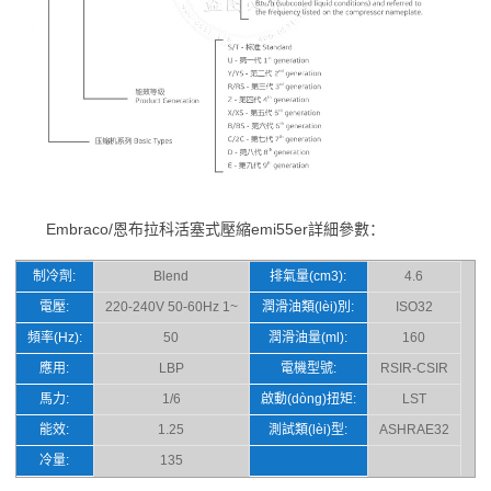
Embraco/恩布拉科活塞式壓縮emi55er詳細參數：
制冷劑:
Blend
排氣量(cm3):
4.6
電壓:
220-240V 50-60Hz 1~
潤滑油類(lèi)別:
ISO32
頻率(Hz):
50
潤滑油量(ml):
160
應用:
LBP
電機型號:
RSIR-CSIR
馬力:
1/6
啟動(dòng)扭矩:
LST
能效:
1.25
測試類(lèi)型:
ASHRAE32
冷量:
135