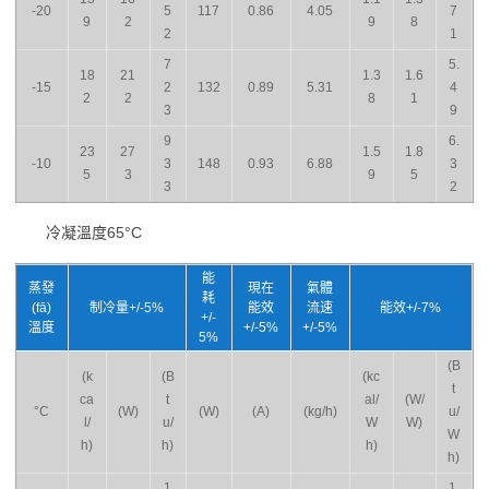
-20
5
117
0.86
4.05
7
9
2
9
8
2
1
7
5.
18
21
1.3
1.6
-15
2
132
0.89
5.31
4
2
2
8
1
3
9
9
6.
23
27
1.5
1.8
-10
3
148
0.93
6.88
3
5
3
9
5
3
2
冷凝溫度65°C
能
蒸發
現在
氣體
耗
(fā)
制冷量+/-5%
能效
流速
能效+/-7%
+/-
溫度
+/-5%
+/-5%
5%
(B
(k
(B
(kc
t
ca
t
al/
(W/
°C
(W)
(W)
(A)
(kg/h)
u/
l/
u/
W
W)
W
h)
h)
h)
h)
1
1.