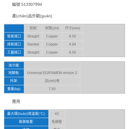
編號:513307994
產(chǎn)品外觀(guān)
形狀
材質(zhì)
尺寸(mm)
吸氣接口
Straight
Copper
6.50
排氣接口
Slanted
Copper
4.94
工藝接口
Straight
Copper
6.50
油冷器:
地腳板:
Universal EG/F/AMEM version 2
托架:
沒(méi)有
重量(kg):
7.50
應用
最大環(huán)境溫度(°C):
43
膨脹裝置:
毛細管