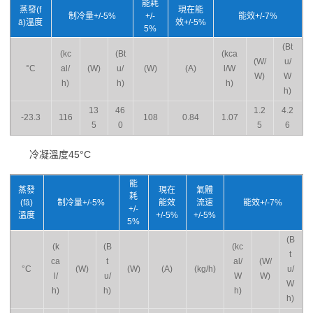
能耗
蒸發(f
現在能
制冷量+/-5%
+/-
能效+/-7%
ā)溫度
效+/-5%
5%
(Bt
(kc
(Bt
(kca
(W/
u/
°C
al/
(W)
u/
(W)
(A)
l/W
W)
W
h)
h)
h)
h)
13
46
1.2
4.2
-23.3
116
108
0.84
1.07
5
0
5
6
冷凝溫度45°C
能
蒸發
現在
氣體
耗
(fā)
制冷量+/-5%
能效
流速
能效+/-7%
+/-
溫度
+/-5%
+/-5%
5%
(B
(k
(B
(kc
t
ca
t
al/
(W/
°C
(W)
(W)
(A)
(kg/h)
u/
l/
u/
W
W)
W
h)
h)
h)
h)