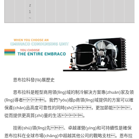
z
1
~
恩布拉科發(fā)展歷史
恩布拉科是輕型商用領(lǐng)域的制冷解決方案專(zhuān)家及領
(lǐng)導者。我們?yōu)檩p商領(lǐng)域提供的方案可以確
保產(chǎn)品高度可靠性的同時(shí)，更加節能，
從而提供更高質(zhì)量的生活。
技術(shù)領(lǐng)先、卓越運營(yíng)和可持續性是確保
恩布拉科在全球市場(chǎng)中超越其他公司的戰略支柱。恩布拉