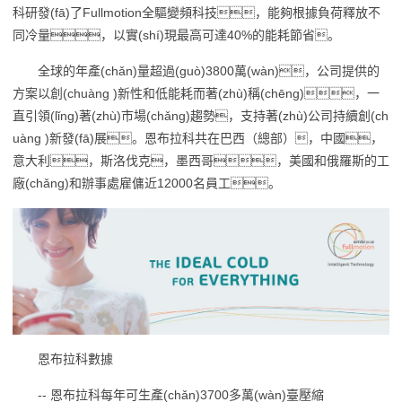
科研發(fā)了Fullmotion全驅變頻科技，能夠根據負荷釋放不
同冷量，以實(shí)現最高可達40%的能耗節省。
全球的年產(chǎn)量超過(guò)3800萬(wàn)，公司提供的
方案以創(chuàng )新性和低能耗而著(zhù)稱(chēng)，一
直引領(lǐng)著(zhù)市場(chǎng)趨勢，支持著(zhù)公司持續創(ch
uàng )新發(fā)展。恩布拉科共在巴西（總部），中國，
意大利，斯洛伐克，墨西哥，美國和俄羅斯的工
廠(chǎng)和辦事處雇傭近12000名員工。
恩布拉科數據
-- 恩布拉科每年可生產(chǎn)3700多萬(wàn)臺壓縮