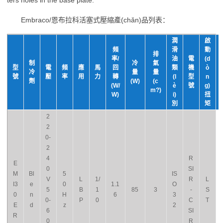
ters holes in the base plate.
Embraco/恩布拉科活塞式壓縮產(chǎn)品列表：
潤
啟
頻
滑
動
排
率/
油
電
(d
制
冷
氣
型
電
頻
應
馬
回
類
機
ò
冷
量
量
號
壓
率
用
力
轉
(l
型
n
劑
(W)
(c
(W/
è
號
g)
m?)
W)
i)
扭
別
矩
2
2
0-
2
4
R
E
0
SI
M
Bl
5
IS
V
L
1/
R
L
I3
e
0
1.1
O
5
B
1
85
3
-
S
0
n
H
6
3
0-
P
0
C
T
E
d
z
2
6
SI
R
0
R