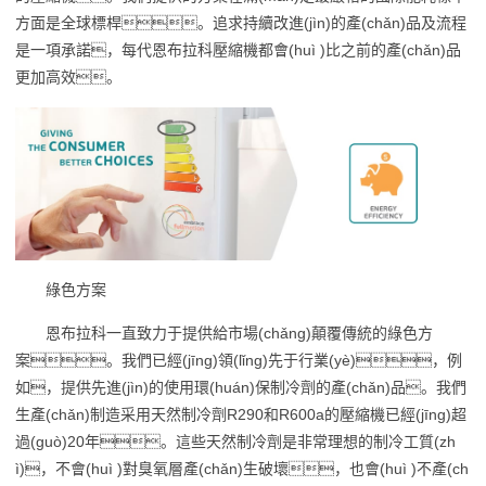
方面是全球標桿。追求持續改進(jìn)的產(chǎn)品及流程
是一項承諾，每代恩布拉科壓縮機都會(huì )比之前的產(chǎn)品
更加高效。
綠色方案
恩布拉科一直致力于提供給市場(chǎng)顛覆傳統的綠色方
案。我們已經(jīng)領(lǐng)先于行業(yè)，例
如，提供先進(jìn)的使用環(huán)保制冷劑的產(chǎn)品。我們
生產(chǎn)制造采用天然制冷劑R290和R600a的壓縮機已經(jīng)超
過(guò)20年。這些天然制冷劑是非常理想的制冷工質(zh
ì)，不會(huì )對臭氧層產(chǎn)生破壞，也會(huì )不產(ch