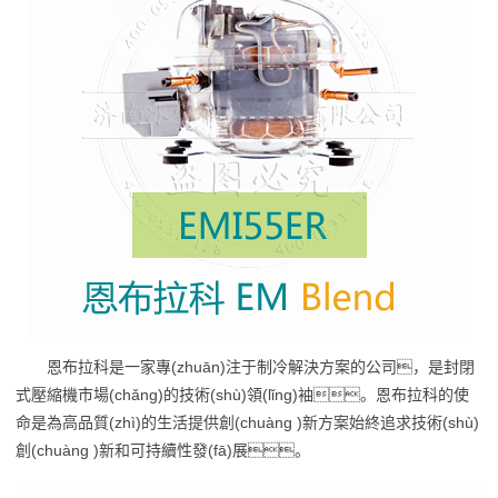
恩布拉科是一家專(zhuān)注于制冷解決方案的公司，是封閉
式壓縮機市場(chǎng)的技術(shù)領(lǐng)袖。恩布拉科的使
命是為高品質(zhì)的生活提供創(chuàng )新方案始終追求技術(shù)
創(chuàng )新和可持續性發(fā)展。