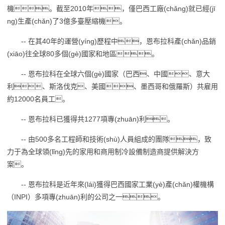
機。截至2010年，僅巴西工廠(chǎng)就已經(jī
ng)生產(chǎn)了3億多臺壓縮機。
-- 在其40年的運營(yíng)歷程中，恩布拉科產(chǎn)品銷
(xiāo)往全球80多個(gè)國家和地區。
-- 恩布拉科在全球六個(gè)國家（巴西、中國、意大
利、斯洛伐克、美國、墨西哥和俄羅斯）共雇用
約12000名員工。
-- 恩布拉科已獲得共1277項專(zhuān)利。
-- 由500多名工程師和技術(shù)人員組成的團隊，致
力于為全球領(lǐng)先的家用和商用制冷設備制造商提供解決方
案。
-- 恩布拉科是近年來(lái)獲得巴西國家工業(yè)產(chǎn)權機構
（INPI）多項專(zhuān)利的公司之一。