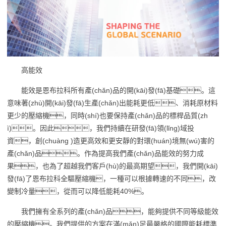
高能效
能效是恩布拉科所有產(chǎn)品的開(kāi)發(fā)基礎。這
意味著(zhù)開(kāi)發(fā)生產(chǎn)出能耗更低、消耗原材料
更少的壓縮機，同時(shí)也要保持產(chǎn)品的標桿品質(zh
ì)。因此，我們持續在研發(fā)領(lǐng)域投
資，創(chuàng )造更高效和更安靜的對環(huán)境無(wú)害的
產(chǎn)品。作為提高我們產(chǎn)品能效的努力成
果，也為了超越我們客戶(hù)的最高期望，我們開(kāi)
發(fā)了恩布拉科全驅壓縮機，一種可以根據轉速的不同，改
變制冷量，從而可以降低能耗40%。
我們擁有全系列的產(chǎn)品，能夠提供不同等級能效
的壓縮機。我們提供的方案在滿(mǎn)足最嚴格的國際能耗標準