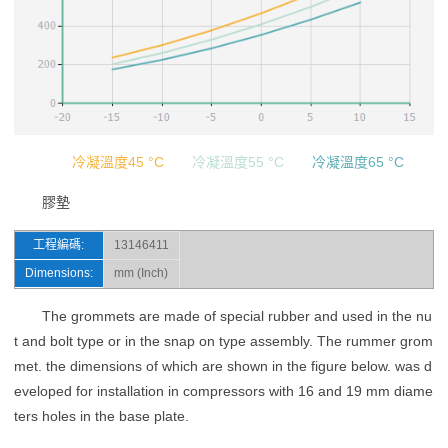
冷凝溫度45 °C
冷凝溫度55 °C
冷凝溫度65 °C
膠墊
工程編碼:
13146411
Dimensions:
mm (Inch)
The grommets are made of special rubber and used in the nu
t and bolt type or in the snap on type assembly. The rummer grom
met. the dimensions of which are shown in the figure below. was d
eveloped for installation in compressors with 16 and 19 mm diame
ters holes in the base plate.