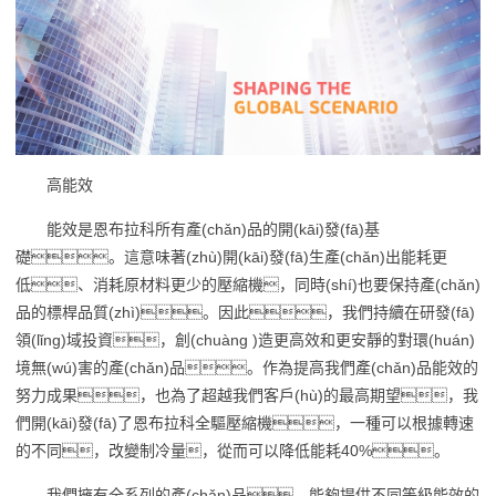
高能效
能效是恩布拉科所有產(chǎn)品的開(kāi)發(fā)基
礎。這意味著(zhù)開(kāi)發(fā)生產(chǎn)出能耗更
低、消耗原材料更少的壓縮機，同時(shí)也要保持產(chǎn)
品的標桿品質(zhì)。因此，我們持續在研發(fā)
領(lǐng)域投資，創(chuàng )造更高效和更安靜的對環(huán)
境無(wú)害的產(chǎn)品。作為提高我們產(chǎn)品能效的
努力成果，也為了超越我們客戶(hù)的最高期望，我
們開(kāi)發(fā)了恩布拉科全驅壓縮機，一種可以根據轉速
的不同，改變制冷量，從而可以降低能耗40%。
我們擁有全系列的產(chǎn)品，能夠提供不同等級能效的