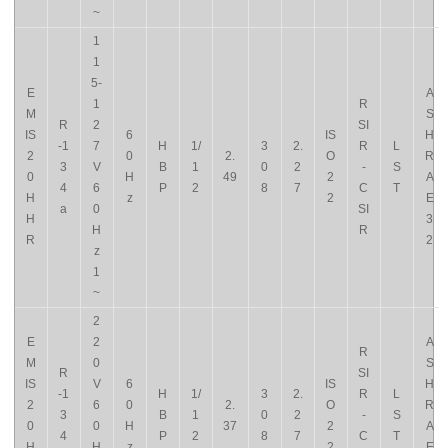
~
1
1
5-
E
A
1
R
M
S
R
2
SI
IS
6
IS
H
-1
7
H
1/
3
2.
R
L
2
0
2.
O
R
3
V
B
1
0
2
-
S
0
H
49
2
A
4
6
P
2
8
7
C
T
H
z
2
E
a
0
SI
H
3
H
R
R
2
z
1
~
2
E
2
A
R
M
0
S
R
SI
IS
V
6
IS
H
-1
H
1/
3
2.
R
L
2
6
0
2.
O
R
3
B
1
0
2
-
S
0
0
H
37
2
A
4
P
2
8
7
C
T
H
H
z
2
E