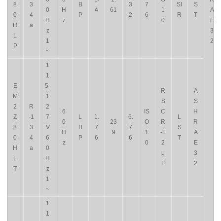
8
3
B
3
7
SI
S
0
H
4
61
1
A
0
4
P
2
6
R
T
H
z
0
E
H
a
z
3
L
1
2
P
~
1
1
E
5-
R
A
M
1
S
S
2
R
2
6
IS
C
H
Z
-1
7
L
1.
6.
L
0
23
O
R
R
8
3
V
B
7
7
S
H
9
1
-1
A
0
4
6
P
6
6
T
z
0
2
E
H
a
0
μ
3
L
H
F
2
T
z
1
~
1
1