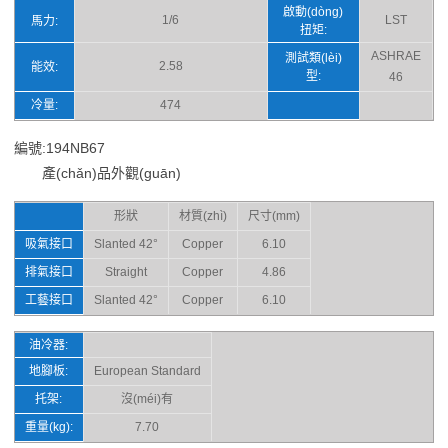
啟動(dòng)
1/6
LST
馬力:
扭矩:
ASHRAE
測試類(lèi)
2.58
能效:
型:
46
冷量:
474
編號:194NB67
產(chǎn)品外觀(guān)
形狀
材質(zhì)
尺寸(mm)
吸氣接口
Slanted 42°
Copper
6.10
排氣接口
Straight
Copper
4.86
工藝接口
Slanted 42°
Copper
6.10
油冷器:
地腳板:
European Standard
托架:
沒(méi)有
重量(kg):
7.70