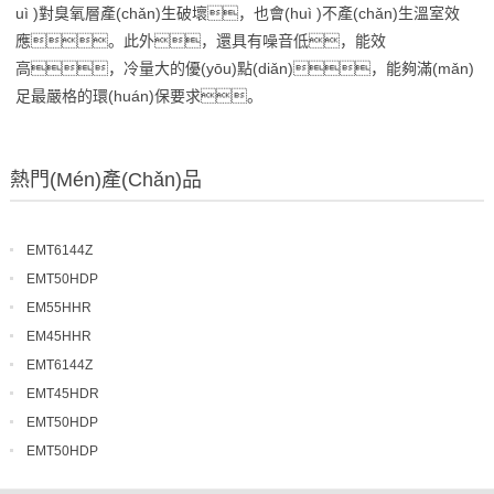
uì )對臭氧層產(chǎn)生破壞，也會(huì )不產(chǎn)生溫室效
應。此外，還具有噪音低，能效
高，冷量大的優(yōu)點(diǎn)，能夠滿(mǎn)
足最嚴格的環(huán)保要求。
熱門(mén)產(chǎn)品
EMT6144Z
EMT50HDP
EM55HHR
EM45HHR
EMT6144Z
EMT45HDR
EMT50HDP
EMT50HDP