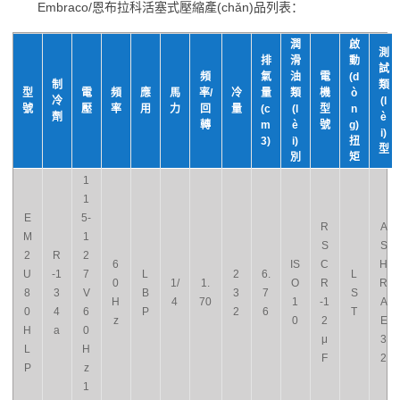
Embraco/恩布拉科活塞式壓縮產(chǎn)品列表：
潤
啟
測
排
滑
動
試
頻
氣
油
電
(d
制
類
型
電
頻
應
馬
率/
冷
量
類
機
ò
冷
(l
號
壓
率
用
力
回
量
(c
(l
型
n
劑
è
轉
m
è
號
g)
i)
3)
i)
扭
型
別
矩
1
1
E
5-
R
A
M
1
S
S
2
R
2
6
IS
C
H
U
-1
7
L
2
6.
L
0
1/
1.
O
R
R
8
3
V
B
3
7
S
H
4
70
1
-1
A
0
4
6
P
2
6
T
z
0
2
E
H
a
0
μ
3
L
H
F
2
P
z
1