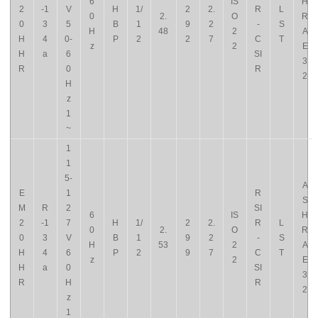
6
IS
H
2
-1
V
H
1/
2
2.
R
L
0
2.
O
R
0
3
5
B
1
9
2
-
S
H
48
2
A
H
4
0-
P
2
2
7
C
T
z
2
E
H
a
6
SI
3
R
0
R
2
H
z
1
~
1
1
5-
A
E
1
R
S
M
R
2
SI
6
IS
H
2
-1
7
H
1/
2
2.
R
L
0
2.
O
R
0
3
V
B
1
9
2
-
S
H
53
2
A
H
4
6
P
2
9
7
C
T
z
2
E
H
a
0
SI
3
R
H
R
2
z
1