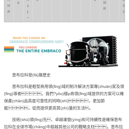
a
SI
H
z
3
R
R
1
2
~
恩布拉科發(fā)展歷史
恩布拉科是輕型商用領(lǐng)域的制冷解決方案專(zhuān)家及領
(lǐng)導者。我們?yōu)檩p商領(lǐng)域提供的方案可以確
保產(chǎn)品高度可靠性的同時(shí)，更加節
能，從而提供更高質(zhì)量的生活。
技術(shù)領(lǐng)先、卓越運營(yíng)和可持續性是確保恩布
拉科在全球市場(chǎng)中超越其他公司的戰略支柱。恩布拉