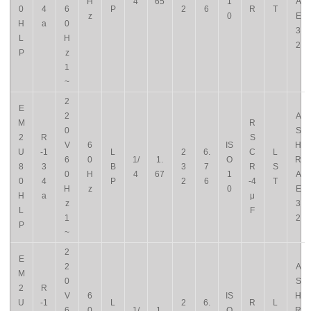
H
4
65
1
A
0
4
6
P
2
6
R
T
z
0
E
H
a
0
3
L
H
2
P
z
1
~
2
E
2
A
M
R
0
S
2
R
S
V
6
IS
H
U
-1
L
2
6.
C
L
6
0
1/
1.
O
R
8
3
B
3
7
R
S
0
H
4
67
1
A
0
4
P
2
6
-4
T
H
z
0
E
H
a
μ
z
3
L
F
1
2
P
~
2
E
2
A
M
0
S
2
R
V
6
IS
H
U
-1
L
2
6.
R
L
6
0
1/
1.
O
R