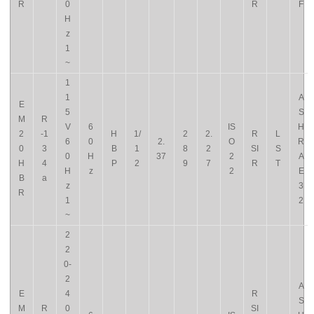
R
0
R
F
H
z
1
~
1
1
A
E
5
S
M
R
V
6
IS
H
2
-1
H
1/
2
2.
R
L
6
0
2.
O
R
0
3
B
1
8
2
SI
S
0
H
37
2
A
H
4
P
2
9
7
R
T
H
z
2
E
B
a
z
3
R
1
2
~
2
2
0-
2
A
E
4
R
S
M
R
0
SI