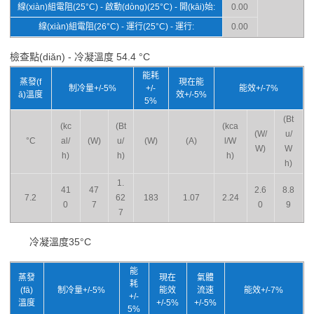
線(xiàn)組電阻(25°C) - 啟動(dòng)(25°C) - 開(kāi)始:
0.00
線(xiàn)組電阻(26°C) - 運行(25°C) - 運行:
0.00
檢查點(diǎn) - 冷凝溫度 54.4 °C
能耗
蒸發(f
現在能
制冷量+/-5%
+/-
能效+/-7%
ā)溫度
效+/-5%
5%
(Bt
(kc
(Bt
(kca
(W/
u/
°C
al/
(W)
u/
(W)
(A)
l/W
W)
W
h)
h)
h)
h)
1.
41
47
2.6
8.8
7.2
62
183
1.07
2.24
0
7
0
9
7
冷凝溫度35°C
能
蒸發
現在
氣體
耗
(fā)
制冷量+/-5%
能效
流速
能效+/-7%
+/-
溫度
+/-5%
+/-5%
5%