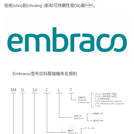
技術(shù)創(chuàng )新和可持續性發(fā)展。
Embraco/恩布拉科壓縮機命名規則: