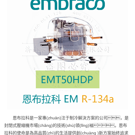
恩布拉科是一家專(zhuān)注于制冷解決方案的公司，是
封閉式壓縮機市場(chǎng)的技術(shù)領(lǐng)袖。恩布
拉科的使命是為高品質(zhì)的生活提供創(chuàng )新方案始終追求