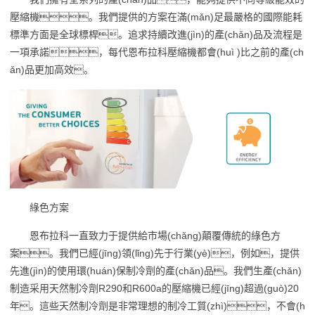
壓縮機。我們提供的方案在滿(mǎn)足最嚴格的國際能耗
標準方面是全球標桿。追求持續改進(jìn)的產(chǎn)品及流程是
一項承諾，每代恩布拉科壓縮機都會(huì )比之前的產(ch
ǎn)品更加高效。
綠色方案
恩布拉科一直致力于提供給市場(chǎng)顛覆傳統的綠色方
案。我們已經(jīng)領(lǐng)先于行業(yè)，例如，提供
先進(jìn)的使用環(huán)保制冷劑的產(chǎn)品。我們生產(chǎn)
制造采用天然制冷劑R290和R600a的壓縮機已經(jīng)超過(guò)20
年。這些天然制冷劑是非常理想的制冷工質(zhì)，不會(h