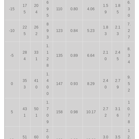
6
6.
17
20
1.5
1.8
-15
9
110
0.80
4.06
3
5
4
9
5
5
0
8
7.
22
26
1.8
2.1
-10
9
123
0.84
5.23
2
5
2
3
3
3
7
1.
8.
28
33
1
2.1
2.4
-5
135
0.89
6.64
3
4
1
2
0
5
4
8
1.
9.
35
41
4
2.4
2.7
0
147
0.93
8.29
5
3
0
0
0
9
2
0
1.
1
43
50
7
2.7
3.1
0.
5
158
0.98
10.17
1
1
0
2
6
7
9
8
2.
1
51
60
0
3.0
3.5
2.