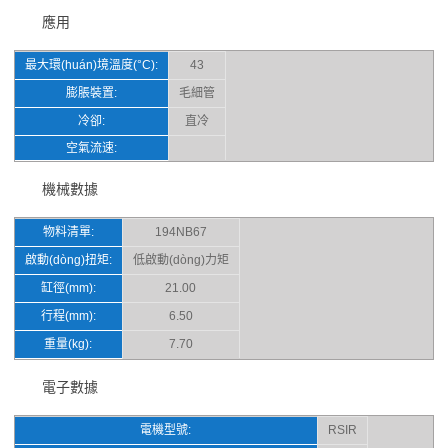
應用
最大環(huán)境溫度(°C):
43
膨脹裝置:
毛細管
冷卻:
直冷
空氣流速:
機械數據
物料清單:
194NB67
啟動(dòng)扭矩:
低啟動(dòng)力矩
缸徑(mm):
21.00
行程(mm):
6.50
重量(kg):
7.70
電子數據
電機型號:
RSIR