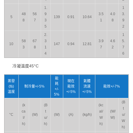
1.
1
48
56
9
3.5
4.0
3.
5
139
0.91
10.64
8
7
3
1
8
9
5
2
2.
1
58
67
3
3.9
4.6
5.
10
147
0.94
12.81
3
8
1
7
2
7
4
6
冷凝溫度45°C
能
蒸發
現在
氣體
耗
(fā)
制冷量+/-5%
能效
流速
能效+/-7%
+/-
溫度
+/-5%
+/-5%
5%
(B
(k
(B
(kc
t
ca
t
al/
(W/
°C
(W)
(W)
(A)
(kg/h)
u/
l/
u/
W
W)
W
h)
h)
h)
h)