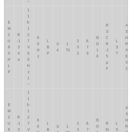
~
1
1
E
5-
R
A
M
1
S
S
2
R
2
6
IS
C
H
U
-1
7
L
2
6.
L
0
1/
1.
O
R
R
8
3
V
B
3
7
S
H
4
70
1
-1
A
0
4
6
P
2
6
T
z
0
5
E
H
a
0
μ
3
L
H
F
2
P
z
1
~
1
1
E
5-
A
M
1
S
2
R
2
6
IS
H
U
-1
7
L
2
6.
R
L
0
1/
1.
O
R
8
3
V
B
3
7
SI
S