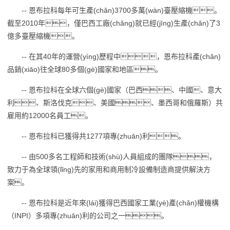
-- 恩布拉科每年可生產(chǎn)3700多萬(wàn)臺壓縮機。
截至2010年，僅巴西工廠(chǎng)就已經(jīng)生產(chǎn)了3
億多臺壓縮機。
-- 在其40年的運營(yíng)歷程中，恩布拉科產(chǎn)
品銷(xiāo)往全球80多個(gè)國家和地區。
-- 恩布拉科在全球六個(gè)國家（巴西、中國、意大
利、斯洛伐克、美國、墨西哥和俄羅斯）共
雇用約12000名員工。
-- 恩布拉科已獲得共1277項專(zhuān)利。
-- 由500多名工程師和技術(shù)人員組成的團隊，
致力于為全球領(lǐng)先的家用和商用制冷設備制造商提供解決方
案。
-- 恩布拉科是近年來(lái)獲得巴西國家工業(yè)產(chǎn)權機構
（INPI）多項專(zhuān)利的公司之一。