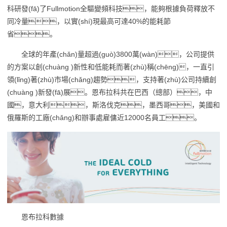
科研發(fā)了Fullmotion全驅變頻科技，能夠根據負荷釋放不
同冷量，以實(shí)現最高可達40%的能耗節
省。
全球的年產(chǎn)量超過(guò)3800萬(wàn)，公司提供
的方案以創(chuàng )新性和低能耗而著(zhù)稱(chēng)，一直引
領(lǐng)著(zhù)市場(chǎng)趨勢，支持著(zhù)公司持續創
(chuàng )新發(fā)展。恩布拉科共在巴西（總部），中
國，意大利，斯洛伐克，墨西哥，美國和
俄羅斯的工廠(chǎng)和辦事處雇傭近12000名員工。
恩布拉科數據