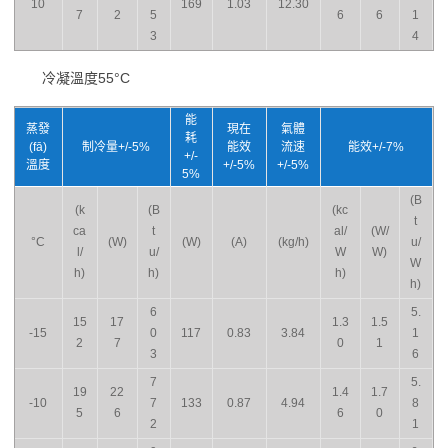
10
169
1.03
12.30
7
2
5
6
6
1
3
4
冷凝溫度55°C
能
蒸發
現在
氣體
耗
(fā)
制冷量+/-5%
能效
流速
能效+/-7%
+/-
溫度
+/-5%
+/-5%
5%
(B
(k
(B
(kc
t
ca
t
al/
(W/
°C
(W)
(W)
(A)
(kg/h)
u/
l/
u/
W
W)
W
h)
h)
h)
h)
6
5.
15
17
1.3
1.5
-15
0
117
0.83
3.84
1
2
7
0
1
3
6
7
5.
19
22
1.4
1.7
-10
7
133
0.87
4.94
8
5
6
6
0
2
1