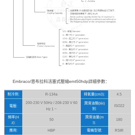
Embraco/恩布拉科活塞式壓縮emt50hdp詳細參數：
制冷劑:
R-134a
排氣量(cm3):
4.5
200-230 V 50Hz / 208-230 V 60
潤滑油類(lèi)
ISO22
電壓:
別:
Hz 1 ~
頻率(H
潤滑油量(m
50
180
z):
l):
應用:
HBP
電機型號:
RSIR