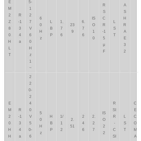
E
5-
R
A
M
1
S
S
2
R
2
6
IS
C
H
Z
-1
7
L
1.
6.
L
0
23
O
R
R
8
3
V
B
7
7
S
H
9
1
-1
A
0
4
6
P
6
6
T
z
0
5
E
H
a
0
μ
3
L
H
F
2
T
z
1
~
2
2
0-
2
E
4
R
C
M
R
0
SI
E
5
IS
2
-1
V
H
1/
2
2.
R
L
C
0
2.
O
0
3
5
B
1
4
2
-
S
O
H
51
2
H
4
0-
P
2
6
7
C
T
M
z
2
H
a
6
SI
A