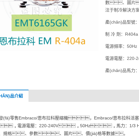
數、圖片
注于制冷解決方案
產(chǎn)品型號：
制 冷 劑：R404a
電源頻率：50Hz
電源電壓：220-2
產(chǎn)品馬力：1
HǍN)品介紹
發(fā)零售Embraco/恩布拉科壓縮機，Embraco/恩布拉科
，電源電壓：220-240V，50Hz，馬力：1/3 H
、規格、參數、圖片、價(jià)格等數據。