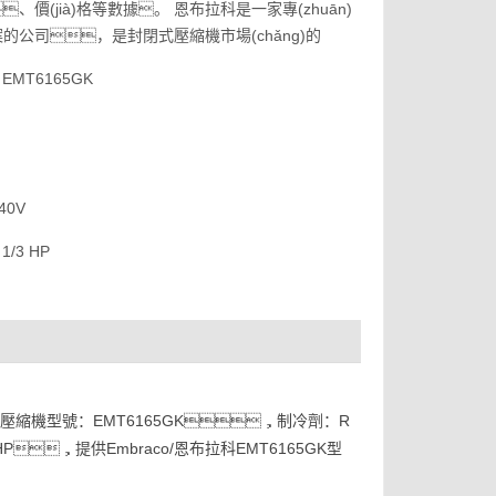
、價(jià)格等數據。 恩布拉科是一家專(zhuān)
的公司，是封閉式壓縮機市場(chǎng)的
EMT6165GK
40V
/3 HP
活塞壓縮機型號：EMT6165GK，制冷劑：R
P，提供Embraco/恩布拉科EMT6165GK型