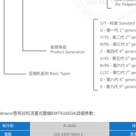
mbraco/恩布拉科活塞式壓縮EMT6165GK詳細參數：
制冷劑:
R-404A
排
電壓:
220-240V 50Hz 1 ~
潤滑