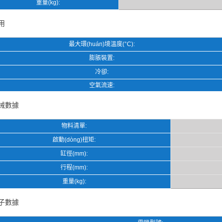
重量(kg):
用
最大環(huán)境溫度(°C):
膨脹裝置:
冷卻:
空氣流速:
械數據
物料清單:
啟動(dòng)扭矩:
缸徑(mm):
行程(mm):
重量(kg):
子數據