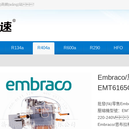
āo)商網(wǎng)站！
R134a
R404a
R600a
R290
HFO
Embrac
EMT6165
批發(fā)零售Em
壓縮機型號：EMT
220-240V
Embraco/恩