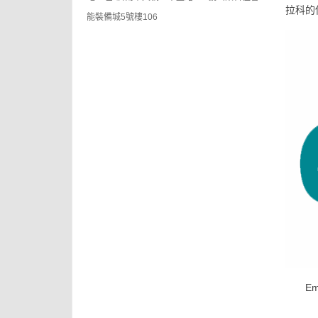
拉科的使
能裝備城5號樓106
E