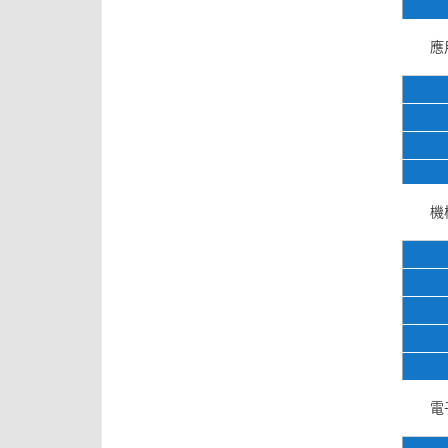
應
機
電