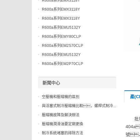
R600a系列EMX3118Y
R600a系列EMX3118Y
R600a系列EMX3118Y
R600a系列EMU5132Y
R600a系列EMY80CLP
R600a系列EM2S70CLP
R600a系列EMU5132Y
R600a系列EM2P70CLP
新聞中心
產(C
空壓機和壓縮機的區別
與活塞式制冷壓縮機比較，螺桿式制冷...
壓縮機故障及解決辦法
批
壓縮機潤滑油要定期更換
404a
制冷系統堵塞的排除方法
號