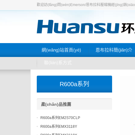
歡迎訪(fǎng)問(wèn)Emerson/恩布拉科壓縮機經(jīng)銷(xi
網(wǎng)站首頁(yè)
恩布拉科簡(jiǎn)介
聯(lián)系方式
R600a系列
產(chǎn)品推薦
R600a系列EM2S70CLP
R600a系列EMX3118Y