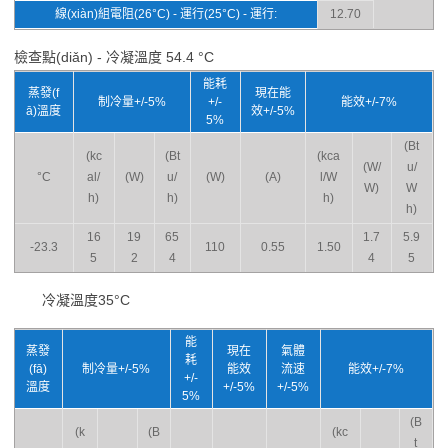
線(xiàn)組電阻(26°C) - 運行(25°C) - 運行:
12.70
檢查點(diǎn) - 冷凝溫度 54.4 °C
能耗
蒸發(f
現在能
制冷量+/-5%
+/-
能效+/-7%
ā)溫度
效+/-5%
5%
(Bt
(kc
(Bt
(kca
(W/
u/
°C
al/
(W)
u/
(W)
(A)
l/W
W)
W
h)
h)
h)
h)
16
19
65
1.7
5.9
-23.3
110
0.55
1.50
5
2
4
4
5
冷凝溫度35°C
能
蒸發
現在
氣體
耗
(fā)
制冷量+/-5%
能效
流速
能效+/-7%
+/-
溫度
+/-5%
+/-5%
5%
(B
(k
(B
(kc
t