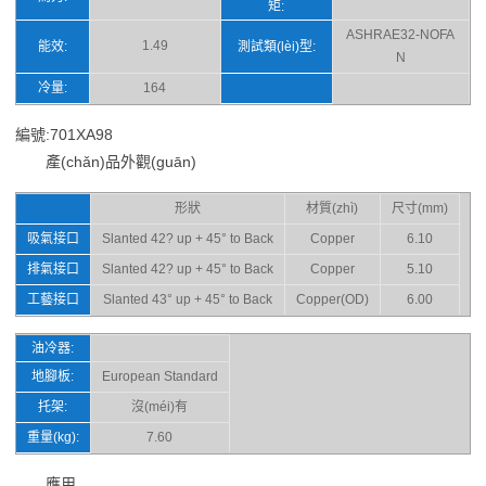
矩:
ASHRAE32-NOFA
1.49
能效:
測試類(lèi)型:
N
冷量:
164
編號:701XA98
產(chǎn)品外觀(guān)
形狀
材質(zhì)
尺寸(mm)
吸氣接口
Slanted 42? up + 45° to Back
Copper
6.10
排氣接口
Slanted 42? up + 45° to Back
Copper
5.10
工藝接口
Slanted 43° up + 45° to Back
Copper(OD)
6.00
油冷器:
地腳板:
European Standard
托架:
沒(méi)有
重量(kg):
7.60
應用