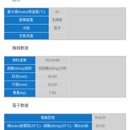
最大環(huán)境溫度(°C):
43
膨脹裝置:
毛細管
冷卻:
直冷
空氣流速:
機械數據
物料清單:
701XA98
啟動(dòng)扭矩:
低啟動(dòng)力矩
缸徑(mm):
26.00
行程(mm):
10.50
重量(kg):
7.60
電子數據
電機型號:
RSCR
線(xiàn)組電阻(25°C) - 啟動(dòng)(25°C) - 開(kāi)始:
23.60