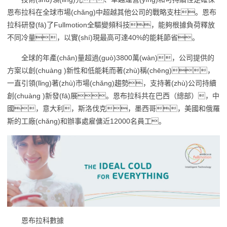
恩布拉科在全球市場(chǎng)中超越其他公司的戰略支柱。恩布
拉科研發(fā)了Fullmotion全驅變頻科技，能夠根據負荷釋放
不同冷量，以實(shí)現最高可達40%的能耗節省。
全球的年產(chǎn)量超過(guò)3800萬(wàn)，公司提供的
方案以創(chuàng )新性和低能耗而著(zhù)稱(chēng)，
一直引領(lǐng)著(zhù)市場(chǎng)趨勢，支持著(zhù)公司持續
創(chuàng )新發(fā)展。恩布拉科共在巴西（總部），中
國，意大利，斯洛伐克，墨西哥，美國和俄羅
斯的工廠(chǎng)和辦事處雇傭近12000名員工。
恩布拉科數據