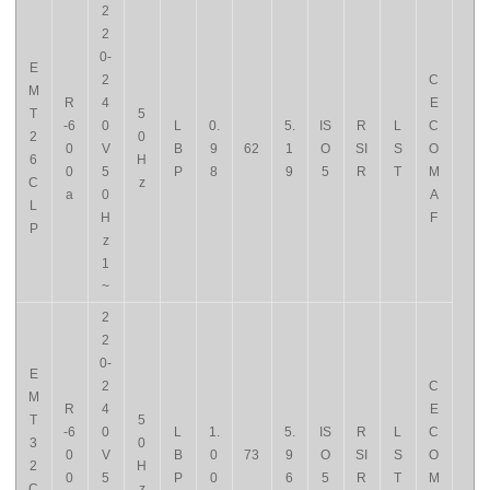
2
2
0-
E
2
C
M
R
4
E
T
5
-6
0
L
0.
5.
IS
R
L
C
2
0
0
V
B
9
62
1
O
SI
S
O
6
H
0
5
P
8
9
5
R
T
M
C
z
a
0
A
L
H
F
P
z
1
~
2
2
0-
E
2
C
M
R
4
E
T
5
-6
0
L
1.
5.
IS
R
L
C
3
0
0
V
B
0
73
9
O
SI
S
O
2
H
0
5
P
0
6
5
R
T
M
C
z