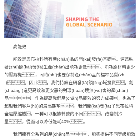
高能效
能效是恩布拉科所有產(chǎn)品的開(kāi)發(fā)基礎。這意味
著(zhù)開(kāi)發(fā)生產(chǎn)出能耗更低、消耗原材料更少
的壓縮機，同時(shí)也要保持產(chǎn)品的標桿品質(zh
ì)。因此，我們持續在研發(fā)領(lǐng)域投資，創
(chuàng )造更高效和更安靜的對環(huán)境無(wú)害的產(chǎn)
品。作為提高我們產(chǎn)品能效的努力成果，也為了
超越我們客戶(hù)的最高期望，我們開(kāi)發(fā)了恩布拉科
全驅壓縮機，一種可以根據轉速的不同，改變制冷
量，從而可以降低能耗40%。
我們擁有全系列的產(chǎn)品，能夠提供不同等級能效