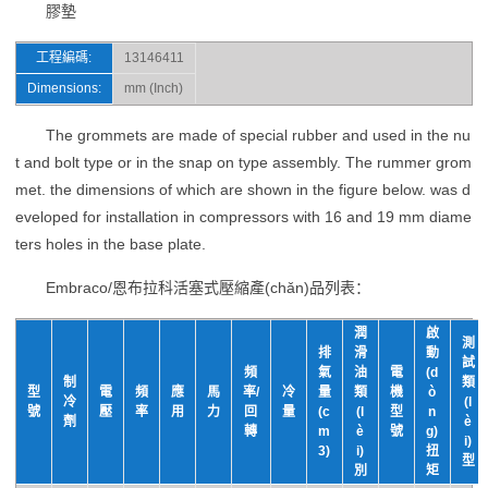
膠墊
工程編碼:
13146411
Dimensions:
mm (Inch)
The grommets are made of special rubber and used in the nu
t and bolt type or in the snap on type assembly. The rummer grom
met. the dimensions of which are shown in the figure below. was d
eveloped for installation in compressors with 16 and 19 mm diame
ters holes in the base plate.
Embraco/恩布拉科活塞式壓縮產(chǎn)品列表：
潤
啟
測
排
滑
動
試
頻
氣
油
電
(d
制
類
型
電
頻
應
馬
率/
冷
量
類
機
ò
冷
(l
號
壓
率
用
力
回
量
(c
(l
型
n
劑
è
轉
m
è
號
g)
i)
3)
i)
扭
型
別
矩