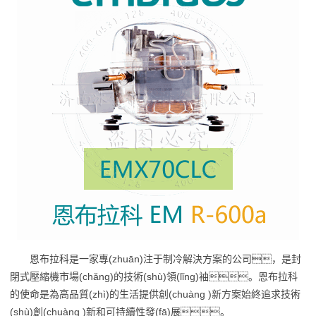
恩布拉科是一家專(zhuān)注于制冷解決方案的公司，是封
閉式壓縮機市場(chǎng)的技術(shù)領(lǐng)袖。恩布拉科
的使命是為高品質(zhì)的生活提供創(chuàng )新方案始終追求技術
(shù)創(chuàng )新和可持續性發(fā)展。