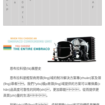
a
0
A
L
H
F
P
z
1
~
恩布拉科發(fā)展歷史
恩布拉科是輕型商用領(lǐng)域的制冷解決方案專(zhuān)家及領
(lǐng)導者。我們?yōu)檩p商領(lǐng)域提供的方案可以確保產(c
hǎn)品高度可靠性的同時(shí)，更加節能，從而提供更
高質(zhì)量的生活。
技術(shù)領(lǐng)先、卓越運營(yíng)和可持續性是確保