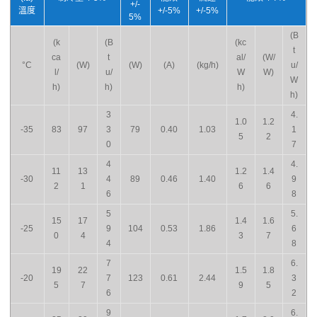
+/-
溫度
+/-5%
+/-5%
5%
(B
(k
(B
(kc
t
ca
t
al/
(W/
°C
(W)
(W)
(A)
(kg/h)
u/
l/
u/
W
W)
W
h)
h)
h)
h)
3
4.
1.0
1.2
-35
83
97
3
79
0.40
1.03
1
5
2
0
7
4
4.
11
13
1.2
1.4
-30
4
89
0.46
1.40
9
2
1
6
6
6
8
5
5.
15
17
1.4
1.6
-25
9
104
0.53
1.86
6
0
4
3
7
4
8
7
6.
19
22
1.5
1.8
-20
7
123
0.61
2.44
3
5
7
9
5
6
2
9
6.