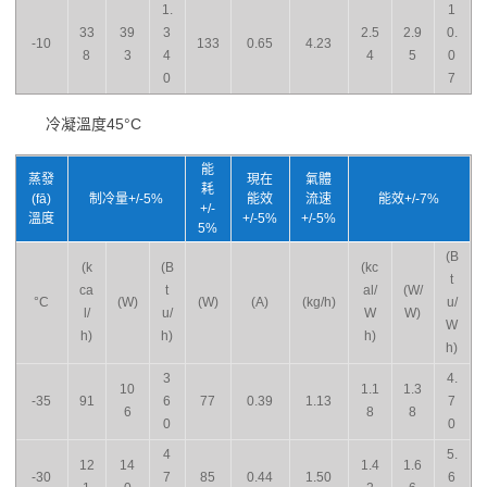
1.
1
33
39
3
2.5
2.9
0.
-10
133
0.65
4.23
8
3
4
4
5
0
0
7
冷凝溫度45°C
能
蒸發
現在
氣體
耗
(fā)
制冷量+/-5%
能效
流速
能效+/-7%
+/-
溫度
+/-5%
+/-5%
5%
(B
(k
(B
(kc
t
ca
t
al/
(W/
°C
(W)
(W)
(A)
(kg/h)
u/
l/
u/
W
W)
W
h)
h)
h)
h)
3
4.
10
1.1
1.3
-35
91
6
77
0.39
1.13
7
6
8
8
0
0
4
5.
12
14
1.4
1.6
-30
7
85
0.44
1.50
6