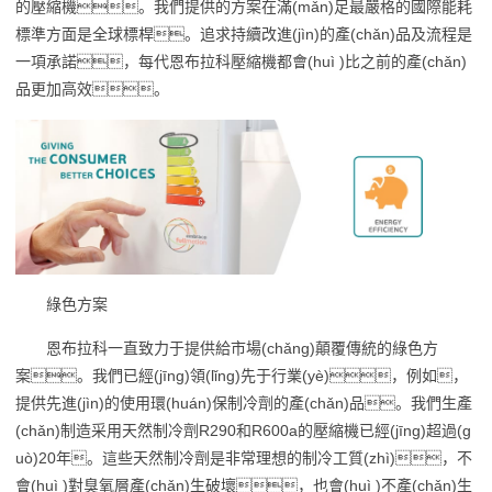
的壓縮機。我們提供的方案在滿(mǎn)足最嚴格的國際能耗
標準方面是全球標桿。追求持續改進(jìn)的產(chǎn)品及流程是
一項承諾，每代恩布拉科壓縮機都會(huì )比之前的產(chǎn)
品更加高效。
綠色方案
恩布拉科一直致力于提供給市場(chǎng)顛覆傳統的綠色方
案。我們已經(jīng)領(lǐng)先于行業(yè)，例如，
提供先進(jìn)的使用環(huán)保制冷劑的產(chǎn)品。我們生產
(chǎn)制造采用天然制冷劑R290和R600a的壓縮機已經(jīng)超過(g
uò)20年。這些天然制冷劑是非常理想的制冷工質(zhì)，不
會(huì )對臭氧層產(chǎn)生破壞，也會(huì )不產(chǎn)生