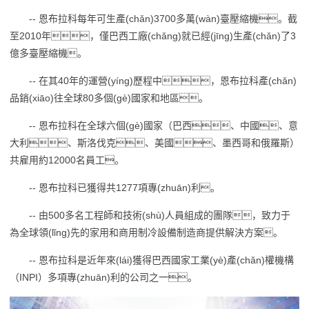
-- 恩布拉科每年可生產(chǎn)3700多萬(wàn)臺壓縮機。截
至2010年，僅巴西工廠(chǎng)就已經(jīng)生產(chǎn)了3
億多臺壓縮機。
-- 在其40年的運營(yíng)歷程中，恩布拉科產(chǎn)
品銷(xiāo)往全球80多個(gè)國家和地區。
-- 恩布拉科在全球六個(gè)國家（巴西、中國、意
大利、斯洛伐克、美國、墨西哥和俄羅斯）
共雇用約12000名員工。
-- 恩布拉科已獲得共1277項專(zhuān)利。
-- 由500多名工程師和技術(shù)人員組成的團隊，致力于
為全球領(lǐng)先的家用和商用制冷設備制造商提供解決方案。
-- 恩布拉科是近年來(lái)獲得巴西國家工業(yè)產(chǎn)權機構
（INPI）多項專(zhuān)利的公司之一。