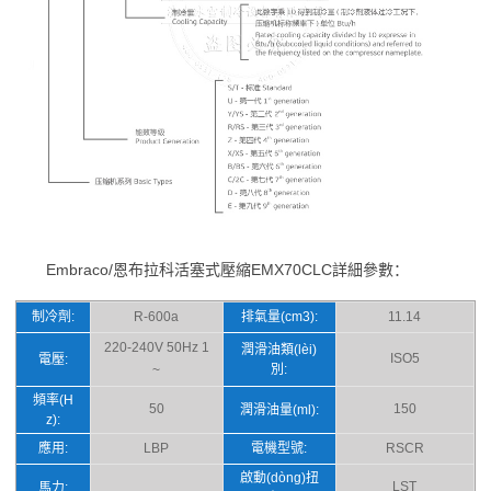
Embraco/恩布拉科活塞式壓縮EMX70CLC詳細參數：
制冷劑:
R-600a
排氣量(cm3):
11.14
220-240V 50Hz 1
潤滑油類(lèi)
ISO5
電壓:
別:
~
頻率(H
50
150
潤滑油量(ml):
z):
應用:
LBP
電機型號:
RSCR
啟動(dòng)扭
LST
馬力: