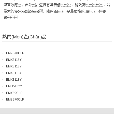
溫室效應。此外，還具有噪音低，能效高，冷
量大的優(yōu)點(diǎn)，能夠滿(mǎn)足最嚴格的環(huán)保要
求。
熱門(mén)產(chǎn)品
EM2S70CLP
EMX3118Y
EMX3118Y
EMX3118Y
EMX3118Y
EMU5132Y
EMY80CLP
EM2S70CLP