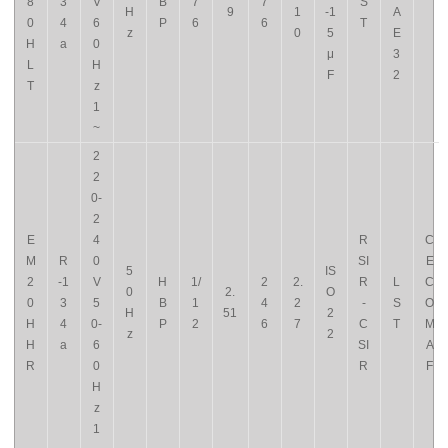
8
3
V
B
7
7
S
H
9
1
-1
A
0
4
6
P
6
6
T
z
0
5
E
H
a
0
μ
3
L
H
F
2
T
z
1
~
2
2
0-
2
E
4
R
C
M
R
0
SI
E
5
IS
2
-1
V
H
1/
2
2.
R
L
C
0
2.
O
0
3
5
B
1
4
2
-
S
O
H
51
2
H
4
0-
P
2
6
7
C
T
M
z
2
H
a
6
SI
A
R
0
R
F
H
z
1