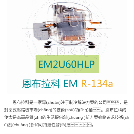
恩布拉科是一家專(zhuān)注于制冷解決方案的公司，是
封閉式壓縮機市場(chǎng)的技術(shù)領(lǐng)袖。恩布拉科的
使命是為高品質(zhì)的生活提供創(chuàng )新方案始終追求技術(sh
ù)創(chuàng )新和可持續性發(fā)展。