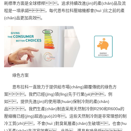
耗標準方面是全球標桿。追求持續改進(jìn)的產(chǎn)品及流
程是一項承諾，每代恩布拉科壓縮機都會(huì )比之前的產
(chǎn)品更加高效。
綠色方案
恩布拉科一直致力于提供給市場(chǎng)顛覆傳統的綠色方
案。我們已經(jīng)領(lǐng)先于行業(yè)，例
如，提供先進(jìn)的使用環(huán)保制冷劑的產(chǎn)
品。我們生產(chǎn)制造采用天然制冷劑R290和R600a的
壓縮機已經(jīng)超過(guò)20年。這些天然制冷劑是非常理想的制
冷工質(zhì)，不會(huì )對臭氧層產(chǎn)生破壞，也會(hu
ì )不產(chǎn)生溫室效應。此外，還具有噪音低，