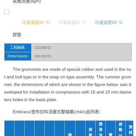
氣體流速(kg/h)
冷凝溫度45 °C
冷凝溫度55 °C
冷凝溫度65 °C
膠墊
工程編碼:
13146411
Dimensions:
mm (Inch)
The grommets are made of special rubber and used in the nu
t and bolt type or in the snap on type assembly. The rummer grom
met. the dimensions of which are shown in the figure below. was d
eveloped for installation in compressors with 16 and 19 mm diame
ters holes in the base plate.
Embraco/恩布拉科活塞式壓縮產(chǎn)品列表：
潤
啟
測
排
滑
動
試
頻
氣
油
電
(d