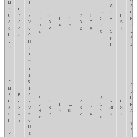
M
1
S
S
2
R
2
6
IS
C
H
U
-1
7
L
2
6.
L
0
1/
1.
O
R
R
8
3
V
B
3
7
S
H
4
70
1
-1
A
0
4
6
P
2
6
T
z
0
5
E
H
a
0
μ
3
L
H
F
2
P
z
1
~
1
1
E
5-
A
M
1
S
2
R
2
6
IS
H
U
-1
7
L
2
6.
R
L
0
1/
1.
O
R
8
3
V
B
3
7
SI
S
H
4
65
1
A
0
4
6
P
2
6
R
T
z
0
E
H
a
0
3
L
H
2
P
z