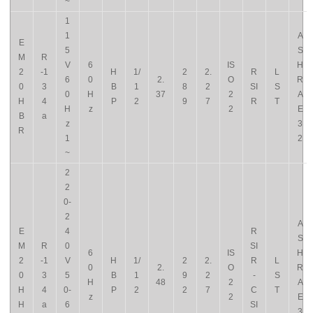
~
1
1
A
E
5
S
M
R
V
6
IS
H
2
-1
H
1/
2
2.
R
L
6
0
2.
O
R
0
3
B
1
8
2
SI
S
0
H
37
2
A
H
4
P
2
9
7
R
T
H
z
2
E
B
a
z
3
R
1
2
~
2
2
0-
2
A
E
4
R
S
M
R
0
SI
6
IS
H
2
-1
V
H
1/
2
2.
R
L
0
2.
O
R
0
3
5
B
1
9
2
-
S
H
48
2
A
H
4
0-
P
2
2
7
C
T
z
2
E
H
a
6
SI
3