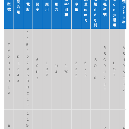
制
類
型
電
頻
應
馬
率/
冷
量
類
機
ò
冷
(l
號
壓
率
用
力
回
量
(c
(l
型
n
劑
è
轉
m
è
號
g)
i)
3)
i)
扭
型
別
矩
1
1
E
5-
R
A
M
1
S
S
2
R
2
6
IS
C
H
U
-1
7
L
2
6.
L
0
1/
1.
O
R
R
8
3
V
B
3
7
S
H
4
70
1
-1
A
0
4
6
P
2
6
T
z
0
2
E
H
a
0
μ
3
L
H
F
2
P
z
1
~
1
1
E
5-
R
A