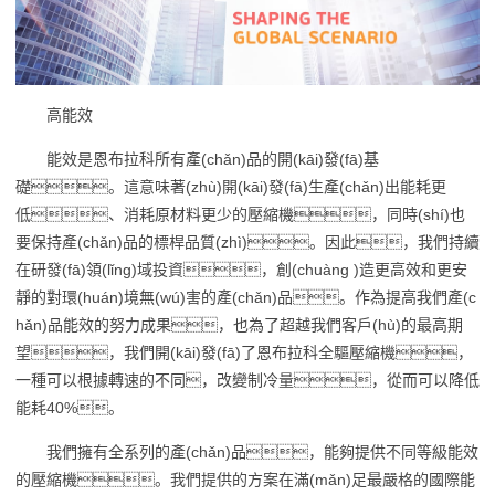
高能效
能效是恩布拉科所有產(chǎn)品的開(kāi)發(fā)基
礎。這意味著(zhù)開(kāi)發(fā)生產(chǎn)出能耗更
低、消耗原材料更少的壓縮機，同時(shí)也
要保持產(chǎn)品的標桿品質(zhì)。因此，我們持續
在研發(fā)領(lǐng)域投資，創(chuàng )造更高效和更安
靜的對環(huán)境無(wú)害的產(chǎn)品。作為提高我們產(c
hǎn)品能效的努力成果，也為了超越我們客戶(hù)的最高期
望，我們開(kāi)發(fā)了恩布拉科全驅壓縮機，
一種可以根據轉速的不同，改變制冷量，從而可以降低
能耗40%。
我們擁有全系列的產(chǎn)品，能夠提供不同等級能效
的壓縮機。我們提供的方案在滿(mǎn)足最嚴格的國際能