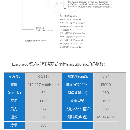
Embraco/恩布拉科活塞式壓縮em2u60hlp詳細參數：
制冷劑:
R-134a
排氣量(cm3):
5.54
電壓:
115-127 V 60Hz 1 ~
潤滑油類(lèi)別:
ISO10
頻率(Hz):
60
潤滑油量(ml):
150
應用:
LBP
電機型號:
RSIR
馬力:
1/5
啟動(dòng)扭矩:
LST
能效:
1.47
測試類(lèi)型:
ASHRAE32
冷量:
188