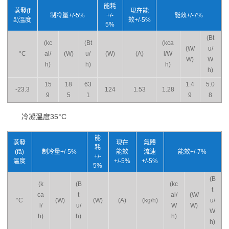
能耗
蒸發(f
現在能
制冷量+/-5%
+/-
能效+/-7%
ā)溫度
效+/-5%
5%
(Bt
(kc
(Bt
(kca
(W/
u/
°C
al/
(W)
u/
(W)
(A)
l/W
W)
W
h)
h)
h)
h)
15
18
63
1.4
5.0
-23.3
124
1.53
1.28
9
5
1
9
8
冷凝溫度35°C
能
蒸發
現在
氣體
耗
(fā)
制冷量+/-5%
能效
流速
能效+/-7%
+/-
溫度
+/-5%
+/-5%
5%
(B
(k
(B
(kc
t
ca
t
al/
(W/
°C
(W)
(W)
(A)
(kg/h)
u/
l/
u/
W
W)
W
h)
h)
h)
h)