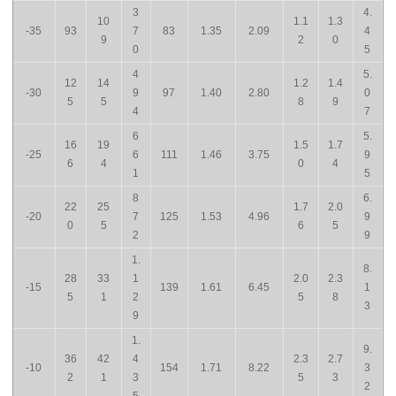
3
4.
10
1.1
1.3
-35
93
7
83
1.35
2.09
4
9
2
0
0
5
4
5.
12
14
1.2
1.4
-30
9
97
1.40
2.80
0
5
5
8
9
4
7
6
5.
16
19
1.5
1.7
-25
6
111
1.46
3.75
9
6
4
0
4
1
5
8
6.
22
25
1.7
2.0
-20
7
125
1.53
4.96
9
0
5
6
5
2
9
1.
8.
28
33
1
2.0
2.3
-15
139
1.61
6.45
1
5
1
2
5
8
3
9
1.
9.
36
42
4
2.3
2.7
-10
154
1.71
8.22
3
2
1
3
5
3
2