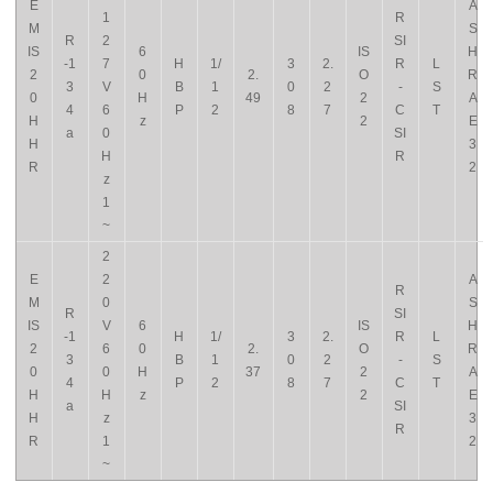
E
A
1
R
M
S
R
2
SI
IS
6
IS
H
-1
7
H
1/
3
2.
R
L
2
0
2.
O
R
3
V
B
1
0
2
-
S
0
H
49
2
A
4
6
P
2
8
7
C
T
H
z
2
E
a
0
SI
H
3
H
R
R
2
z
1
~
2
E
2
A
R
M
0
S
R
SI
IS
V
6
IS
H
-1
H
1/
3
2.
R
L
2
6
0
2.
O
R
3
B
1
0
2
-
S
0
0
H
37
2
A
4
P
2
8
7
C
T
H
H
z
2
E
a
SI
H
z
3
R
R
1
2
~