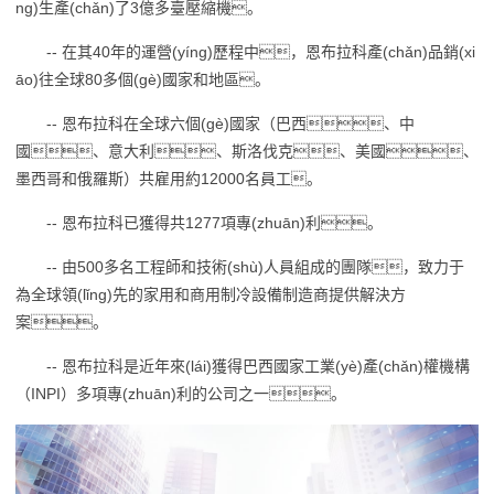
ng)生產(chǎn)了3億多臺壓縮機。
-- 在其40年的運營(yíng)歷程中，恩布拉科產(chǎn)品銷(xi
āo)往全球80多個(gè)國家和地區。
-- 恩布拉科在全球六個(gè)國家（巴西、中
國、意大利、斯洛伐克、美國、
墨西哥和俄羅斯）共雇用約12000名員工。
-- 恩布拉科已獲得共1277項專(zhuān)利。
-- 由500多名工程師和技術(shù)人員組成的團隊，致力于
為全球領(lǐng)先的家用和商用制冷設備制造商提供解決方
案。
-- 恩布拉科是近年來(lái)獲得巴西國家工業(yè)產(chǎn)權機構
（INPI）多項專(zhuān)利的公司之一。