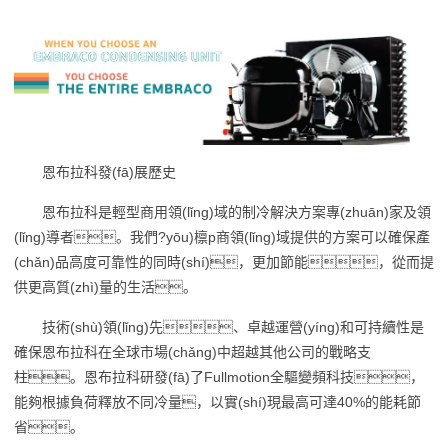
恩布拉科發(fā)展歷史
恩布拉科是輕型商用領(lǐng)域的制冷解決方案專(zhuān)家及領
(lǐng)導者。我們?yōu)檩p商領(lǐng)域提供的方案可以確保產
(chǎn)品高度可靠性的同時(shí)，更加節能，從而提
供更高質(zhì)量的生活。
技術(shù)領(lǐng)先、卓越運營(yíng)和可持續性是
確保恩布拉科在全球市場(chǎng)中超越其他公司的戰略支
柱。恩布拉科研發(fā)了Fullmotion全驅變頻科技，
能夠根據負荷釋放不同冷量，以實(shí)現最高可達40%的能耗節
省。