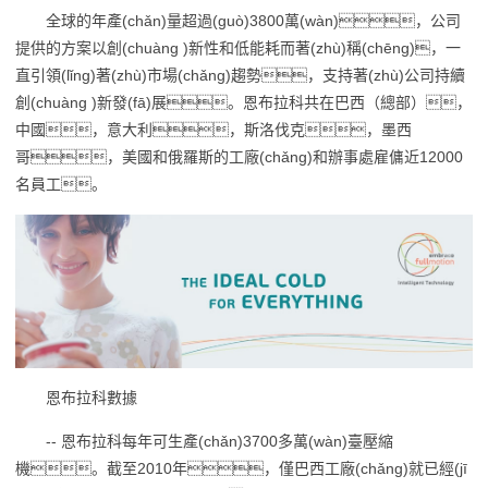
全球的年產(chǎn)量超過(guò)3800萬(wàn)，公司
提供的方案以創(chuàng )新性和低能耗而著(zhù)稱(chēng)，一
直引領(lǐng)著(zhù)市場(chǎng)趨勢，支持著(zhù)公司持續
創(chuàng )新發(fā)展。恩布拉科共在巴西（總部），
中國，意大利，斯洛伐克，墨西
哥，美國和俄羅斯的工廠(chǎng)和辦事處雇傭近12000
名員工。
恩布拉科數據
-- 恩布拉科每年可生產(chǎn)3700多萬(wàn)臺壓縮
機。截至2010年，僅巴西工廠(chǎng)就已經(jī