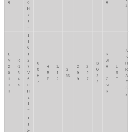
R
0
R
2
H
z
1
~
1
1
5-
A
E
1
R
S
M
R
2
SI
6
IS
H
2
-1
7
H
1/
2
2.
R
L
0
2.
O
R
0
3
V
B
1
9
2
-
S
H
53
2
A
H
4
6
P
2
9
7
C
T
z
2
E
H
a
0
SI
3
R
H
R
2
z
1
~
1
1
5-