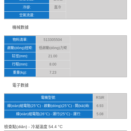
冷卻:
直冷
空氣流速:
機械數據
物料清單:
513305504
啟動(dòng)扭矩:
低啟動(dòng)力矩
缸徑(mm):
21.00
行程(mm):
8.00
重量(kg):
7.23
電子數據
電機型號:
RSIR
線(xiàn)組電阻(25°C) - 啟動(dòng)(25°C) - 開(kāi)始:
6.93
線(xiàn)組電阻(26°C) - 運行(25°C) - 運行:
5.08
檢查點(diǎn) - 冷凝溫度 54.4 °C