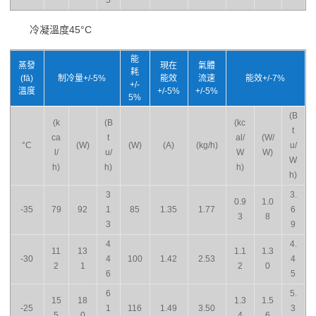
5
冷凝溫度45°C
能
蒸發
現在
氣體
耗
(fā)
制冷量+/-5%
能效
流速
能效+/-7%
+/-
溫度
+/-5%
+/-5%
5%
(B
(k
(B
(kc
t
ca
t
al/
(W/
°C
(W)
(W)
(A)
(kg/h)
u/
l/
u/
W
W)
W
h)
h)
h)
h)
3
3.
0.9
1.0
-35
79
92
1
85
1.35
1.77
6
3
8
3
9
4
4.
11
13
1.1
1.3
-30
4
100
1.42
2.53
4
2
1
2
0
6
5
6
5.
15
18
1.3
1.5
-25
1
116
1.49
3.50
3
5
0
4
6