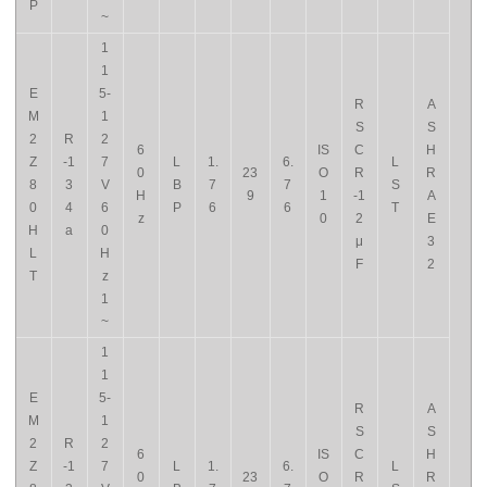
P
~
1
1
E
5-
R
A
M
1
S
S
2
R
2
6
IS
C
H
Z
-1
7
L
1.
6.
L
0
23
O
R
R
8
3
V
B
7
7
S
H
9
1
-1
A
0
4
6
P
6
6
T
z
0
2
E
H
a
0
μ
3
L
H
F
2
T
z
1
~
1
1
E
5-
R
A
M
1
S
S
2
R
2
6
IS
C
H
Z
-1
7
L
1.
6.
L
0
23
O
R
R