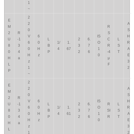
1
~
2
E
2
A
M
R
0
S
2
R
S
V
6
IS
H
U
-1
L
2
6.
C
L
6
0
1/
1.
O
R
8
3
B
3
7
R
S
0
H
4
67
1
A
0
4
P
2
6
-4
T
H
z
0
E
H
a
μ
z
3
L
F
1
2
P
~
2
E
2
A
M
0
S
2
R
V
6
IS
H
U
-1
L
2
6.
R
L
6
0
1/
1.
O
R
8
3
B
3
7
SI
S
0
H
4
61
1
A
0
4
P
2
6
R
T
H
z
0
E
H
a
z
3
L
1
2