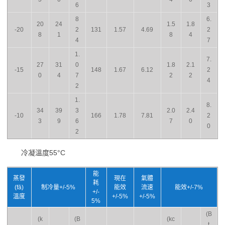
6
3
8
6.
20
24
1.5
1.8
-20
2
131
1.57
4.69
2
8
1
8
4
4
7
1.
7.
27
31
0
1.8
2.1
-15
148
1.67
6.12
2
0
4
7
2
2
4
2
1.
8.
34
39
3
2.0
2.4
-10
166
1.78
7.81
2
3
9
6
7
0
0
2
冷凝溫度55°C
能
蒸發
現在
氣體
耗
(fā)
制冷量+/-5%
能效
流速
能效+/-7%
+/-
溫度
+/-5%
+/-5%
5%
(B
(k
(B
(kc
t